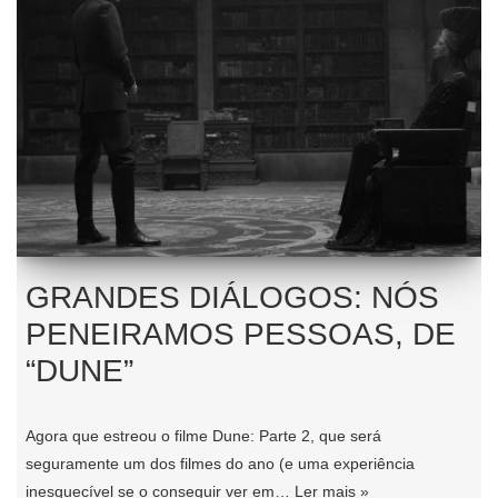
GRANDES DIÁLOGOS: NÓS
PENEIRAMOS PESSOAS, DE
“DUNE”
Agora que estreou o filme Dune: Parte 2, que será
seguramente um dos filmes do ano (e uma experiência
inesquecível se o conseguir ver em…
Ler mais »