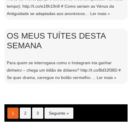
tempo): http://t.co/e18h19n8 # Como seriam as Vénus da
Antiguidade se adaptadas aos anoréxicos…
Ler mais »
OS MEUS TUÍTES DESTA
SEMANA
Para quem se interrogava como o Instagram iria ganhar
dinheiro – chega um bilião de dólares? http://t.co/Bd3Jf38D #
Se quer drama, carregue no botão vermelho:…
Ler mais »
1
2
3
Seguinte »