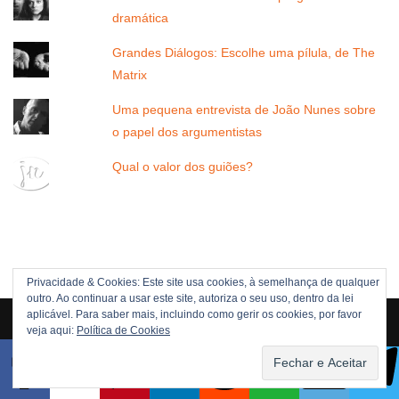
dramática
Grandes Diálogos: Escolhe uma pílula, de The
Matrix
Uma pequena entrevista de João Nunes sobre
o papel dos argumentistas
Qual o valor dos guiões?
Privacidade & Cookies: Este site usa cookies, à semelhança de qualquer
outro. Ao continuar a usar este site, autoriza o seu uso, dentro da lei
Direitos Reservados © 2005 -[current_year] JOÃO NUNES
aplicável. Para saber mais, incluindo como gerir os cookies, por favor
veja aqui:
Política de Cookies
POLÍTICA DE DIREITOS
POLÍTICA DE PRIVACIDADE
Neve
| Criado com
WordPress