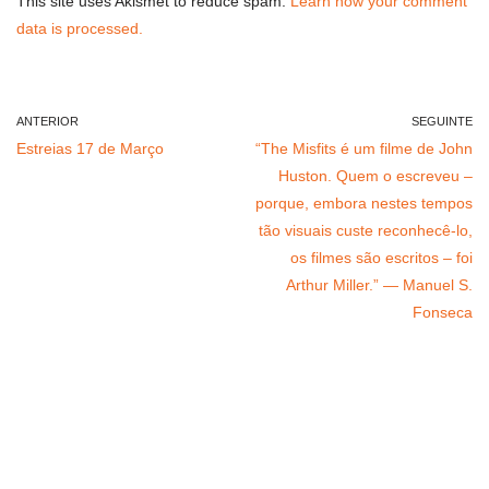
This site uses Akismet to reduce spam.
Learn how your comment
data is processed.
ANTERIOR
SEGUINTE
Estreias 17 de Março
“The Misfits é um filme de John
Huston. Quem o escreveu –
porque, embora nestes tempos
tão visuais custe reconhecê-lo,
os filmes são escritos – foi
Arthur Miller.” — Manuel S.
Fonseca