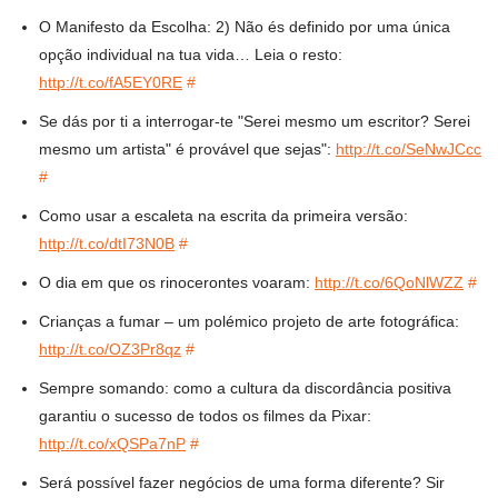
O Manifesto da Escolha: 2) Não és definido por uma única
opção individual na tua vida… Leia o resto:
http://t.co/fA5EY0RE
#
Se dás por ti a interrogar-te "Serei mesmo um escritor? Serei
mesmo um artista" é provável que sejas":
http://t.co/SeNwJCcc
#
Como usar a escaleta na escrita da primeira versão:
http://t.co/dtI73N0B
#
O dia em que os rinocerontes voaram:
http://t.co/6QoNlWZZ
#
Crianças a fumar – um polémico projeto de arte fotográfica:
http://t.co/OZ3Pr8qz
#
Sempre somando: como a cultura da discordância positiva
garantiu o sucesso de todos os filmes da Pixar:
http://t.co/xQSPa7nP
#
Será possível fazer negócios de uma forma diferente? Sir