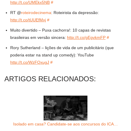
http://t.co/UMEkx5NB
#
RT @
roteirodecinema
: Roteirista da depressão:
http://t.co/tUUEfMxj
#
Muito divertido – Puxa cachorra!: 10 capas de revistas
brasileiras em versão sincera:
http://t.co/gEgvkmFP
#
Rory Sutherland – lições de vida de um publicitário (que
poderia estar na stand up comedy): YouTube
http://t.co/WzFQxugJ
#
ARTIGOS RELACIONADOS:
Isolado em casa? Candidate-se aos concursos do ICA…