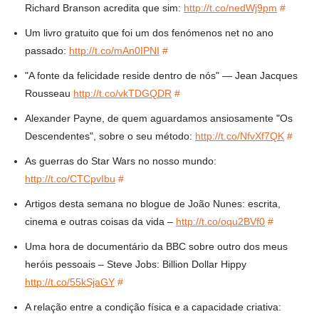
Richard Branson acredita que sim:
http://t.co/nedWj9pm
#
Um livro gratuito que foi um dos fenómenos net no ano
passado:
http://t.co/mAn0IPNI
#
"A fonte da felicidade reside dentro de nós" — Jean Jacques
Rousseau
http://t.co/vkTDGQDR
#
Alexander Payne, de quem aguardamos ansiosamente "Os
Descendentes", sobre o seu método:
http://t.co/NfvXf7QK
#
As guerras do Star Wars no nosso mundo:
http://t.co/CTCpvIbu
#
Artigos desta semana no blogue de João Nunes: escrita,
cinema e outras coisas da vida –
http://t.co/oqu2BVf0
#
Uma hora de documentário da BBC sobre outro dos meus
heróis pessoais – Steve Jobs: Billion Dollar Hippy
http://t.co/55kSjaGY
#
A relação entre a condição física e a capacidade criativa: