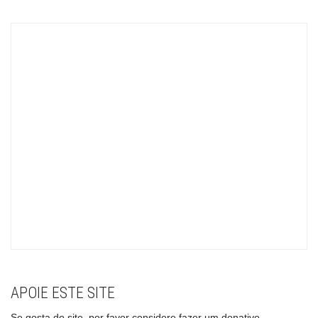
APOIE ESTE SITE
Se gosta do site, por favor considere fazer um donativo.