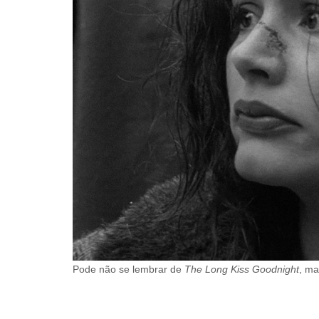
Pode não se lembrar de
The Long Kiss Goodnight
, ma