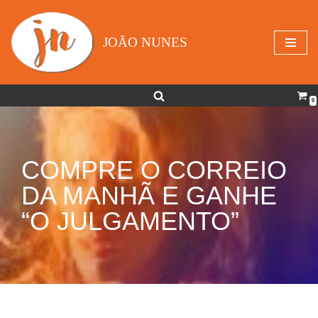
Avançar
JOÃO NUNES
para
o
conteúdo
0
COMPRE O CORREIO
DA MANHÃ E GANHE
“O JULGAMENTO”