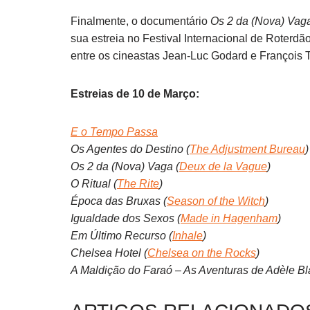
Finalmente, o documentário
Os 2 da (Nova) Vag
sua estreia no Festival Internacional de Roterdã
entre os cineastas Jean-Luc Godard e François Tr
Estreias de 10 de Março:
E o Tempo Passa
Os Agentes do Destino (
The Adjustment Bureau
)
Os 2 da (Nova) Vaga (
Deux de la Vague
)
O Ritual (
The Rite
)
Época das Bruxas (
Season of the Witch
)
Igualdade dos Sexos (
Made in Hagenham
)
Em Último Recurso (
Inhale
)
Chelsea Hotel (
Chelsea on the Rocks
)
A Maldição do Faraó – As Aventuras de Adèle Bl