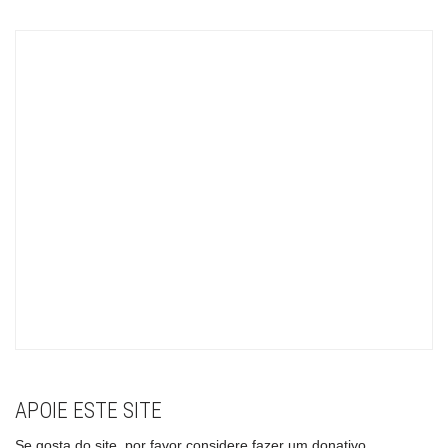
APOIE ESTE SITE
Se gosta do site, por favor considere fazer um donativo.