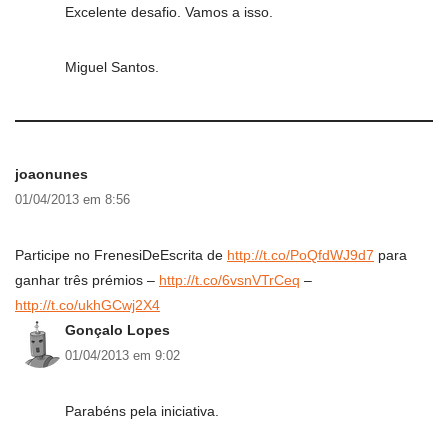
Excelente desafio. Vamos a isso.
Miguel Santos.
joaonunes
01/04/2013 em 8:56
Participe no FrenesiDeEscrita de
http://t.co/PoQfdWJ9d7
para
ganhar três prémios –
http://t.co/6vsnVTrCeq
–
http://t.co/ukhGCwj2X4
Gonçalo Lopes
01/04/2013 em 9:02
Parabéns pela iniciativa.