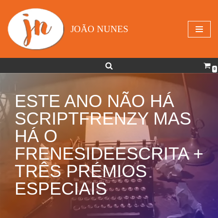
Avançar
JOÃO NUNES
para
o
conteúdo
0
ESTE ANO NÃO HÁ
SCRIPTFRENZY MAS
HÁ O
FRENESIDEESCRITA +
TRÊS PRÉMIOS
ESPECIAIS