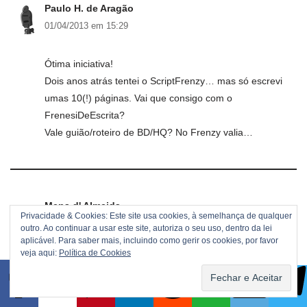
Paulo H. de Aragão
01/04/2013 em 15:29
Ótima iniciativa!
Dois anos atrás tentei o ScriptFrenzy… mas só escrevi
umas 10(!) páginas. Vai que consigo com o
FrenesiDeEscrita?
Vale guião/roteiro de BD/HQ? No Frenzy valia…
Mena d' Almeida
Privacidade & Cookies: Este site usa cookies, à semelhança de qualquer
01/04/2013 em 15:46
outro. Ao continuar a usar este site, autoriza o seu uso, dentro da lei
aplicável. Para saber mais, incluindo como gerir os cookies, por favor
veja aqui:
Política de Cookies
Bela ideia!
Vou tentar.