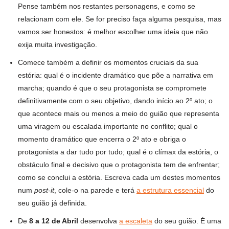
Pense também nos restantes personagens, e como se
relacionam com ele. Se for preciso faça alguma pesquisa, mas
vamos ser honestos: é melhor escolher uma ideia que não
exija muita investigação.
Comece também a definir os momentos cruciais da sua
estória: qual é o incidente dramático que põe a narrativa em
marcha; quando é que o seu protagonista se compromete
definitivamente com o seu objetivo, dando início ao 2º ato; o
que acontece mais ou menos a meio do guião que representa
uma viragem ou escalada importante no conflito; qual o
momento dramático que encerra o 2º ato e obriga o
protagonista a dar tudo por tudo; qual é o clímax da estória, o
obstáculo final e decisivo que o protagonista tem de enfrentar;
como se conclui a estória. Escreva cada um destes momentos
num
post-it
, cole-o na parede e terá
a estrutura essencial
do
seu guião já definida.
De
8 a 12 de Abril
desenvolva
a escaleta
do seu guião. É uma