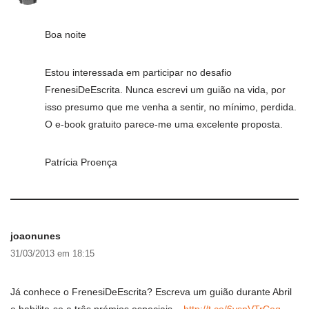
Boa noite
Estou interessada em participar no desafio
FrenesiDeEscrita. Nunca escrevi um guião na vida, por
isso presumo que me venha a sentir, no mínimo, perdida.
O e-book gratuito parece-me uma excelente proposta.
Patrícia Proença
joaonunes
31/03/2013 em 18:15
Já conhece o FrenesiDeEscrita? Escreva um guião durante Abril
e habilite-se a três prémios especiais –
http://t.co/6vsnVTrCeq