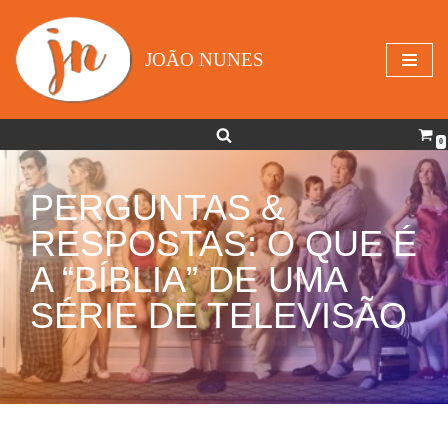
Avançar
JOÃO NUNES
para
o
conteúdo
0
PERGUNTAS &
RESPOSTAS: O QUE É
A “BÍBLIA” DE UMA
SÉRIE DE TELEVISÃO