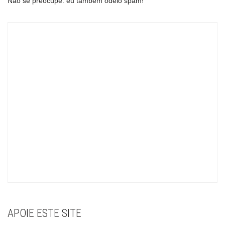
Não se preocupe: eu também odeio spam!
APOIE ESTE SITE